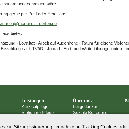
selbst am angenehmsten wäre.
ung gerne per Post oder Email an:
.marion@marienstift-dorfen.de
Haus bietet:
hätzung - Loyalität - Arbeit auf Augenhöhe - Raum für eigene Visione
- Bezahlung nach TVöD - Jobrad - Fort- und Weiterbildungen intern u
Leistungen
Über uns
S
Kurzzeitpflege
Leitgedanken
Stationäre Pflege
Soziale Betreuung
Tagespflege
Verpflegung
Ambulanter Dienst
Hausdienst & Wäsche
s zur Sitzungssteuerung, jedoch keine Tracking Cookies oder 