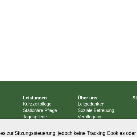
Leistungen
Über uns
S
Kurzzeitpflege
Leitgedanken
Stationäre Pflege
Soziale Betreuung
Tagespflege
Verpflegung
Ambulanter Dienst
Hausdienst & Wäsche
Aromapflege
Qualitätsmanagement
s zur Sitzungssteuerung, jedoch keine Tracking Cookies oder 
Ayurveda
Haustechnik